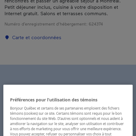
rencontres et passer un agréable séjour à Montréal.
Petit déjeuner inclus, cuisine à votre disposition et
Internet gratuit. Salons et terrasses communs.
Numéro d’enregistrement d’hébergement :
624374
Carte et coordonnées
Préférences pour l’utilisation des témoins
Bonjour Québec et certains de ses partenaires emploient des fichiers
témoins (cookies) sur ce site. Certains témoins sont requis pour le bon
fonctionnement du site Web. D’autres sont optionnels et nous aident à
améliorer la navigation sur le site, analyser son utilisation et contribuer
à nos efforts de marketing pour vous offrir une meilleure expérience.
Vous pouvez accepter, refuser ou personnaliser vos choix à tout