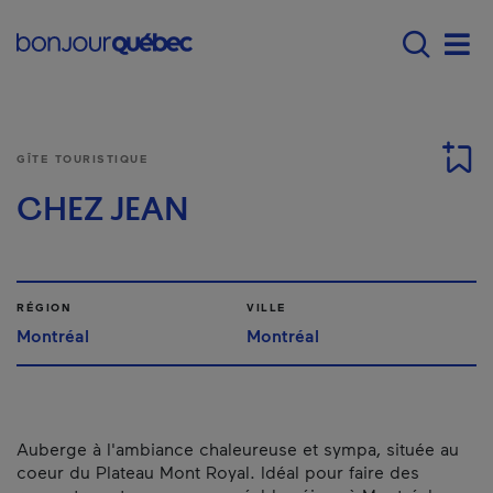
Passer au contenu principal
Main navigation - F
Men
GÎTE TOURISTIQUE
CHEZ JEAN
RÉGION
VILLE
Montréal
Montréal
Auberge à l'ambiance chaleureuse et sympa, située au
coeur du Plateau Mont Royal. Idéal pour faire des