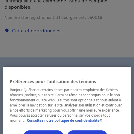
la tranquillité à la campagne. Sites de camping
disponibles.
Numéro d’enregistrement d’hébergement :
850016
Carte et coordonnées
Préférences pour l’utilisation des témoins
Bonjour Québec et certains de ses partenaires emploient des fichiers
témoins (cookies) sur ce site. Certains témoins sont requis pour le bon
fonctionnement du site Web. D’autres sont optionnels et nous aident à
améliorer la navigation sur le site, analyser son utilisation et contribuer
à nos efforts de marketing pour vous offrir une meilleure expérience.
Vous pouvez accepter, refuser ou personnaliser vos choix à tout
- Cet hyperlien s'ouvr
moment.
Consultez notre politique de confidentialité