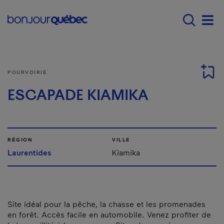
Passer au contenu principal
Main navigation - F
Men
POURVOIRIE
ESCAPADE KIAMIKA
RÉGION
VILLE
Laurentides
Kiamika
Site idéal pour la pêche, la chasse et les promenades
en forêt. Accès facile en automobile. Venez profiter de