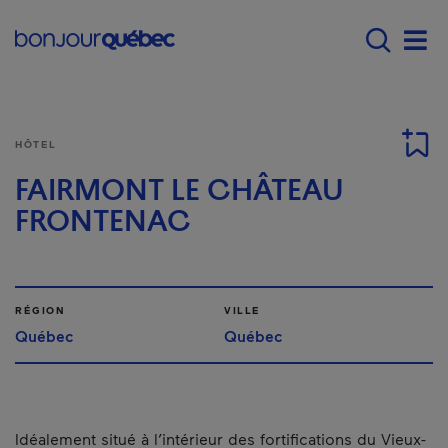
Passer au contenu principal
Main navigation - F
Men
HÔTEL
FAIRMONT LE CHÂTEAU
FRONTENAC
RÉGION
VILLE
Québec
Québec
Idéalement situé à l’intérieur des fortifications du Vieux-