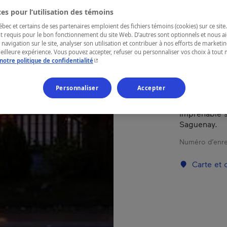
es pour l’utilisation des témoins
ec et certains de ses partenaires emploient des fichiers témoins (cookies) sur ce site.
RÉGION
t requis pour le bon fonctionnement du site Web. D’autres sont optionnels et nous ai
Côte-Nord
 navigation sur le site, analyser son utilisation et contribuer à nos efforts de market
meilleure expérience. Vous pouvez accepter, refuser ou personnaliser vos choix à tou
- Cet hyperlien s'ouvrira dans une nouvelle fenêtr
notre politique de confidentialité
Personnaliser
Accepter
Venez relaxe
chaleureux, 
imprenable su
Saguenay.
Numéro d’enre
Carte et