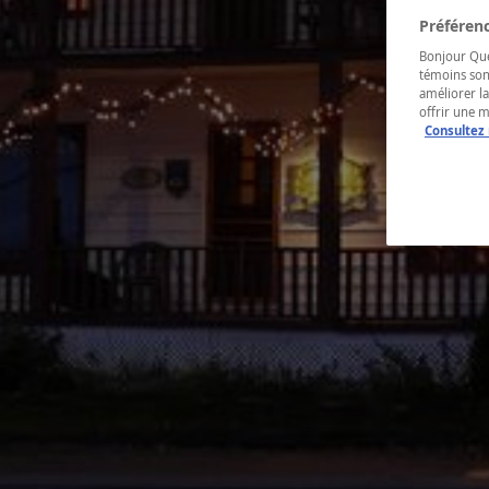
Préférenc
Bonjour Québ
témoins son
améliorer la
offrir une 
Consultez 