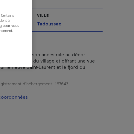
 Certains
VILLE
dent à
Tadoussac
ing pour vous
t moment.
e.
r dans une maison ancestrale au décor
située au cœur du village et offrant une vue
r le fleuve Saint-Laurent et le fjord du
gistrement d’hébergement :
197643
 coordonnées