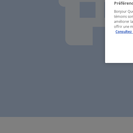
Préférenc
Bonjour Québ
témoins son
améliorer la
offrir une 
Consultez 