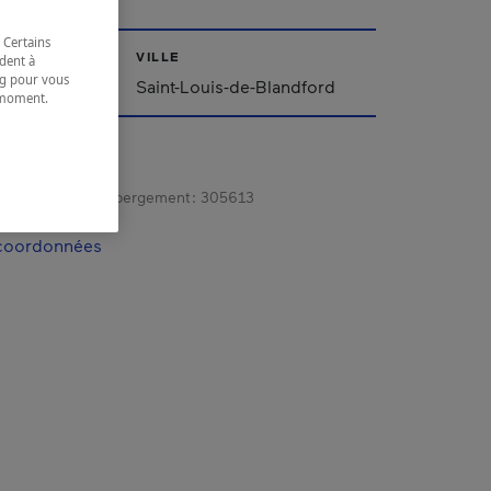
 Certains
VILLE
dent à
ing pour vous
Québec
Saint-Louis-de-Blandford
t moment.
e.
gistrement d’hébergement :
305613
 coordonnées