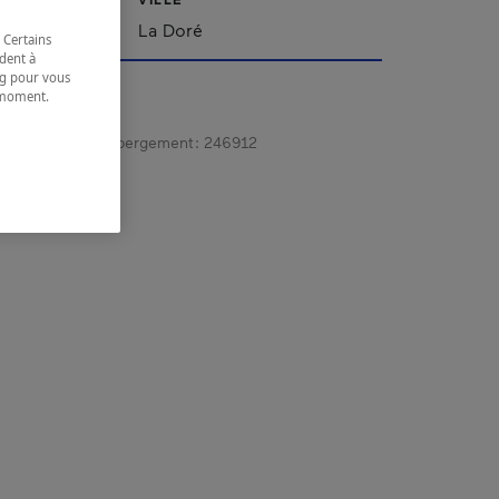
ac-Saint-Jean
La Doré
 Certains
dent à
ing pour vous
t moment.
e.
gistrement d’hébergement :
246912
 coordonnées