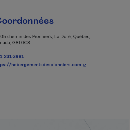
oordonnées
05 chemin des Pionniers, La Doré, Québec,
nada, G8J 0C8
1 231-3981
- Cet hyperlien s'ouvr
tps://hebergementsdespionniers.com