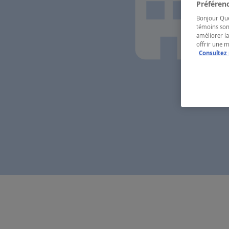
Préférenc
Bonjour Québ
témoins son
améliorer la
offrir une 
Consultez 