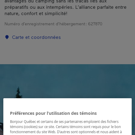
avantages du camping sans les tracas liés aux
préparatifs ou aux intempéries. L’alliance parfaite entre
nature, confort et simplicité!
Numéro d’enregistrement d’hébergement :
627870
Carte et coordonnées
Préférences pour l’utilisation des témoins
Bonjour Québec et certains de ses partenaires emploient des fichiers
témoins (cookies) sur ce site. Certains témoins sont requis pour le bon
fonctionnement du site Web. D’autres sont optionnels et nous aident à