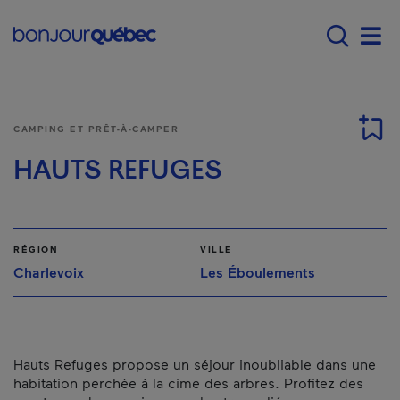
Passer au contenu principal
Main navigation - F
Men
CAMPING ET PRÊT-À-CAMPER
HAUTS REFUGES
RÉGION
VILLE
Charlevoix
Les Éboulements
Hauts Refuges propose un séjour inoubliable dans une
habitation perchée à la cime des arbres. Profitez des