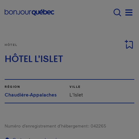
Passer au contenu principal
Main navigation - F
Men
HÔTEL
HÔTEL L’ISLET
RÉGION
VILLE
Chaudière-Appalaches
L'Islet
Numéro d’enregistrement d’hébergement :
042265