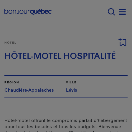
Passer au contenu principal
Main navigation - F
Men
HÔTEL
HÔTEL-MOTEL HOSPITALITÉ
RÉGION
VILLE
Chaudière-Appalaches
Lévis
Hôtel-motel offrant le compromis parfait d'hébergement
pour tous les besoins et tous les budgets. Bienvenue