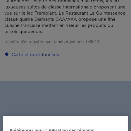
Laurentides. Inspiré des domaines d’autrefois, les 30
luxueuses suites de classe internationale proposent une
vue sur le lac Tremblant. Le Restaurant La Quintessence,
classé quatre Diamants CAA/AAA propose une fine
cuisine française mettant en valeur les produits du
terroir québécois.
Numéro d’enregistrement d’hébergement :
188613
Carte et coordonnées
Préférences pour l’utilisation des témoins