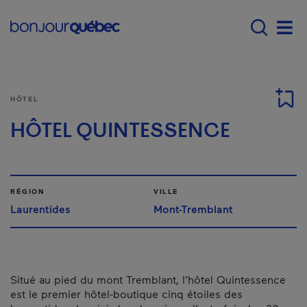
Passer au contenu principal
Main navigation - F
Men
HÔTEL
HÔTEL QUINTESSENCE
RÉGION
VILLE
Laurentides
Mont-Tremblant
Situé au pied du mont Tremblant, l’hôtel Quintessence
est le premier hôtel-boutique cinq étoiles des