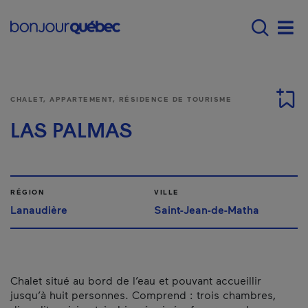
Passer au contenu principal
Main navigation - F
Men
CHALET, APPARTEMENT, RÉSIDENCE DE TOURISME
LAS PALMAS
RÉGION
VILLE
Lanaudière
Saint-Jean-de-Matha
Chalet situé au bord de l’eau et pouvant accueillir
jusqu’à huit personnes. Comprend : trois chambres,