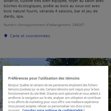
divan-lit, cuisine très bien équipée, foyer au salon avec
bûches écologiques, poêle au bois au sous-sol avec
bois naturel fourni, véranda 4 saisons, bar et jeu de
dards, spa.
Numéro d’enregistrement d’hébergement :
294267
Carte et coordonnées
Préférences pour l’utilisation des témoins
Bonjour Québec et certains de ses partenaires emploient des fichiers
témoins (cookies) sur ce site. Certains témoins sont requis pour le bon
fonctionnement du site Web. D’autres sont optionnels et nous aident à
améliorer la navigation sur le site, analyser son utilisation et contribuer
à nos efforts de marketing pour vous offrir une meilleure expérience.
Vous pouvez accepter, refuser ou personnaliser vos choix à tout
- Cet hyperlien s'ouvr
moment.
Consultez notre politique de confidentialité