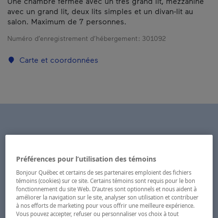
Une chambre fermée avec un très grand lit, mezzanine
avec un grand lit, deux lits simples et un divan-lit au
salon. Maximum de 7 personnes.
Numéro d’enregistrement d’hébergement :
301092
Carte et coordonnées
Préférences pour l’utilisation des témoins
Bonjour Québec et certains de ses partenaires emploient des fichiers
témoins (cookies) sur ce site. Certains témoins sont requis pour le bon
fonctionnement du site Web. D’autres sont optionnels et nous aident à
améliorer la navigation sur le site, analyser son utilisation et contribuer
à nos efforts de marketing pour vous offrir une meilleure expérience.
Vous pouvez accepter, refuser ou personnaliser vos choix à tout