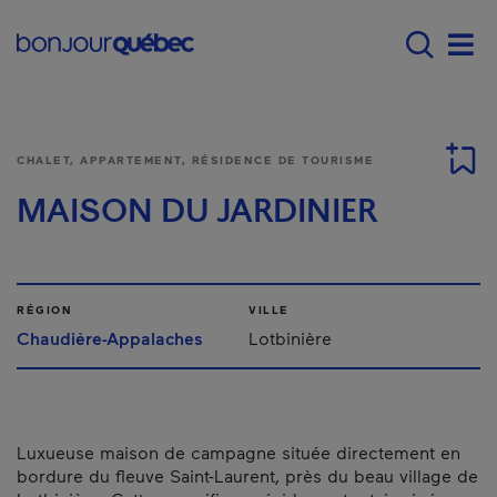
Passer au contenu principal
Main navigation - F
Men
CHALET, APPARTEMENT, RÉSIDENCE DE TOURISME
MAISON DU JARDINIER
RÉGION
VILLE
Chaudière-Appalaches
Lotbinière
Luxueuse maison de campagne située directement en
bordure du fleuve Saint-Laurent, près du beau village de