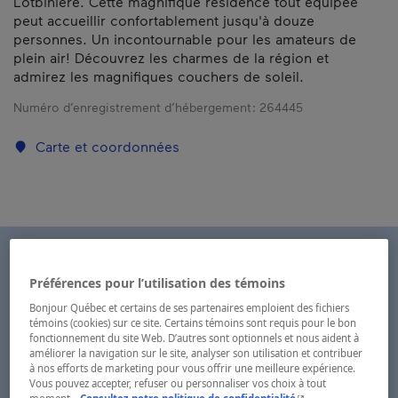
Lotbinière. Cette magnifique résidence tout équipée
peut accueillir confortablement jusqu'à douze
personnes. Un incontournable pour les amateurs de
plein air! Découvrez les charmes de la région et
admirez les magnifiques couchers de soleil.
Numéro d’enregistrement d’hébergement :
264445
Carte et coordonnées
Préférences pour l’utilisation des témoins
Bonjour Québec et certains de ses partenaires emploient des fichiers
témoins (cookies) sur ce site. Certains témoins sont requis pour le bon
fonctionnement du site Web. D’autres sont optionnels et nous aident à
améliorer la navigation sur le site, analyser son utilisation et contribuer
à nos efforts de marketing pour vous offrir une meilleure expérience.
Vous pouvez accepter, refuser ou personnaliser vos choix à tout
- Cet hyperlien s'ouvr