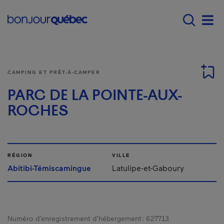
Passer au contenu principal
Main navigation - F
Men
CAMPING ET PRÊT-À-CAMPER
PARC DE LA POINTE-AUX-
ROCHES
RÉGION
VILLE
Abitibi-Témiscamingue
Latulipe-et-Gaboury
Numéro d’enregistrement d’hébergement :
627713