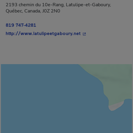
2193 chemin du 10e-Rang, Latulipe-et-Gaboury,
Québec, Canada, J0Z 2N0
819 747-4281
- Cet hyperlien s'ouvri
http://www.latulipeetgaboury.net