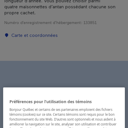
longueur d’année. Vous pouvez choisir parmi
quatre maisonnettes d’antan possédant chacune son
propre cachet.
Numéro d’enregistrement d’hébergement :
133851
Carte et coordonnées
Préférences pour l’utilisation des témoins
Bonjour Québec et certains de ses partenaires emploient des fichiers
témoins (cookies) sur ce site. Certains témoins sont requis pour le bon
fonctionnement du site Web. D’autres sont optionnels et nous aident à
améliorer la navigation sur le site, analyser son utilisation et contribuer