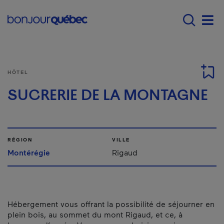
Passer au contenu principal
Main navigation - F
Men
HÔTEL
SUCRERIE DE LA MONTAGNE
RÉGION
VILLE
Montérégie
Rigaud
Hébergement vous offrant la possibilité de séjourner en
plein bois, au sommet du mont Rigaud, et ce, à