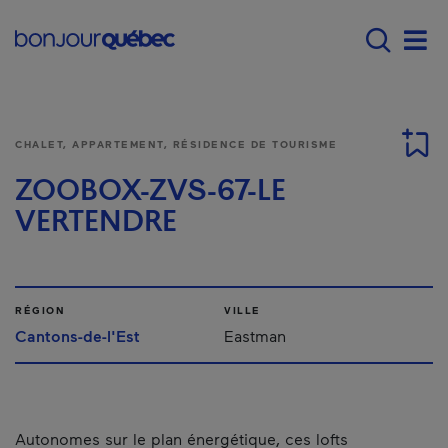
Passer au contenu principal
Main navigation - F
Men
CHALET, APPARTEMENT, RÉSIDENCE DE TOURISME
ZOOBOX-ZVS-67-LE
VERTENDRE
RÉGION
VILLE
Cantons-de-l'Est
Eastman
Autonomes sur le plan énergétique, ces lofts