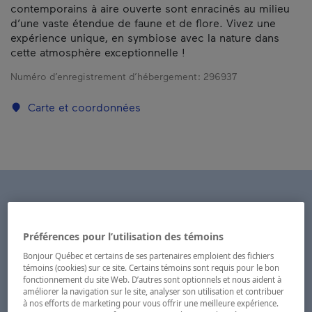
contemporains à aire ouverte sont enracinés au milieu
d’une vaste étendue de faune et de flore. Vivez une
expérience unique, en symbiose avec la nature dans
cette atmosphère exceptionnelle !
Numéro d’enregistrement d’hébergement :
296937
Carte et coordonnées
Préférences pour l’utilisation des témoins
Bonjour Québec et certains de ses partenaires emploient des fichiers
témoins (cookies) sur ce site. Certains témoins sont requis pour le bon
fonctionnement du site Web. D’autres sont optionnels et nous aident à
améliorer la navigation sur le site, analyser son utilisation et contribuer
à nos efforts de marketing pour vous offrir une meilleure expérience.