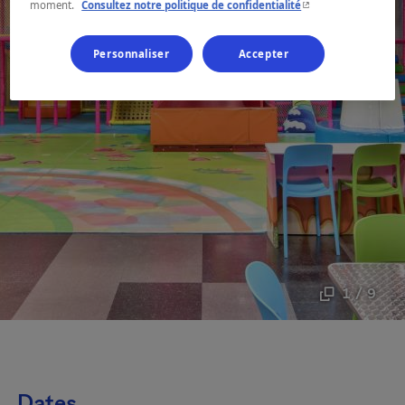
- Cet hyperlien s'ouvr
moment.
Consultez notre politique de confidentialité
Personnaliser
Accepter
1 / 9
Dates