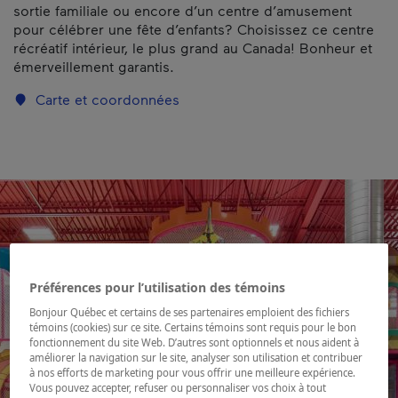
sortie familiale ou encore d’un centre d’amusement
pour célébrer une fête d’enfants? Choisissez ce centre
récréatif intérieur, le plus grand au Canada! Bonheur et
émerveillement garantis.
Carte et coordonnées
Préférences pour l’utilisation des témoins
Bonjour Québec et certains de ses partenaires emploient des fichiers
témoins (cookies) sur ce site. Certains témoins sont requis pour le bon
fonctionnement du site Web. D’autres sont optionnels et nous aident à
améliorer la navigation sur le site, analyser son utilisation et contribuer
à nos efforts de marketing pour vous offrir une meilleure expérience.
Vous pouvez accepter, refuser ou personnaliser vos choix à tout