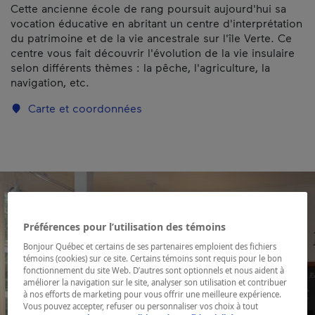
Cette ancienne école de rang poursuit aujourd'hui sa
vocation éducative en abritant un centre d'interprétation
du patrimoine et de la vie ancestrale sur l'île Verte. Ce
centre vous fait découvrir l'évolution de la vie insulaire
selon différents thèmes : la pêche, l'agriculture, la
navigation, etc.
Carte et coordonnées
Préférences pour l’utilisation des témoins
Bonjour Québec et certains de ses partenaires emploient des fichiers
témoins (cookies) sur ce site. Certains témoins sont requis pour le bon
fonctionnement du site Web. D’autres sont optionnels et nous aident à
améliorer la navigation sur le site, analyser son utilisation et contribuer
à nos efforts de marketing pour vous offrir une meilleure expérience.
Vous pouvez accepter, refuser ou personnaliser vos choix à tout