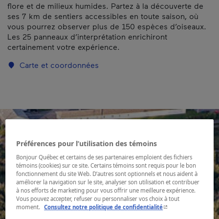
flore et de milieux humides. Partez à la découverte de
ses 7 km de sentiers accessibles en toute saison, où
vous pourrez observer plus de 150 espèces d’oiseaux.
Les 25 panneaux d’interprétation enrichiront
certainement votre expérience.
Carte et coordonnées
Préférences pour l’utilisation des témoins
Bonjour Québec et certains de ses partenaires emploient des fichiers
témoins (cookies) sur ce site. Certains témoins sont requis pour le bon
fonctionnement du site Web. D’autres sont optionnels et nous aident à
améliorer la navigation sur le site, analyser son utilisation et contribuer
à nos efforts de marketing pour vous offrir une meilleure expérience.
Vous pouvez accepter, refuser ou personnaliser vos choix à tout
- Cet hyperlien s'ouvr
moment.
Consultez notre politique de confidentialité