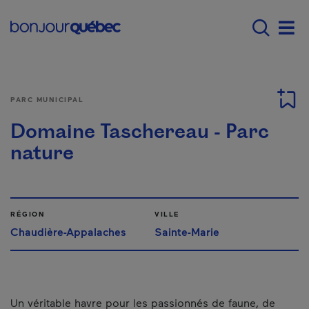
Passer au contenu principal
Main navigation - F
Men
PARC MUNICIPAL
Domaine Taschereau - Parc
nature
RÉGION
VILLE
Chaudière-Appalaches
Sainte-Marie
Un véritable havre pour les passionnés de faune, de