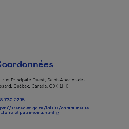
oordonnées
, rue Principale Ouest, Saint-Anaclet-de-
ssard, Québec, Canada, G0K 1H0
8 730-2295
tps://stanaclet.qc.ca/loisirs/communaute
- Cet hyperlien s'ouvrira dans une
istoire-et-patrimoine.html