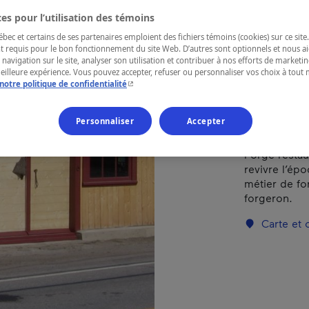
es pour l’utilisation des témoins
RÉGION
ec et certains de ses partenaires emploient des fichiers témoins (cookies) sur ce site.
t requis pour le bon fonctionnement du site Web. D’autres sont optionnels et nous ai
Bas-Saint-La
 navigation sur le site, analyser son utilisation et contribuer à nos efforts de market
meilleure expérience. Vous pouvez accepter, refuser ou personnaliser vos choix à tou
- Cet hyperlien s'ouvrira dans une nouvelle fenêtr
notre politique de confidentialité
Personnaliser
Accepter
Bâtiment typ
exploité par
Forge restau
revivre l’ép
métier de for
forgeron.
Carte et