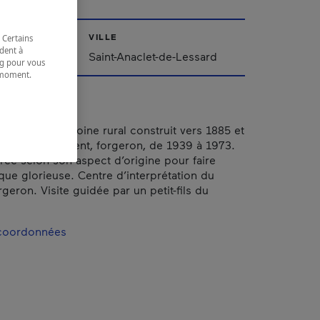
VILLE
 Certains
dent à
urent
Saint-Anaclet-de-Lessard
ing pour vous
t moment.
e.
ique du patrimoine rural construit vers 1885 et
 Léo Saint-Laurent, forgeron, de 1939 à 1973.
rée selon son aspect d’origine pour faire
oque glorieuse. Centre d’interprétation du
geron. Visite guidée par un petit-fils du
 coordonnées