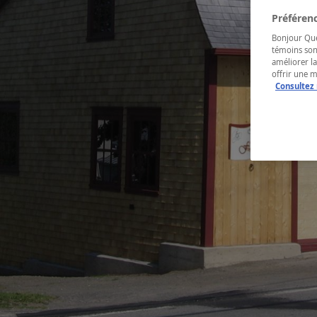
Préférenc
Bonjour Québ
témoins son
améliorer la
offrir une 
Consultez 