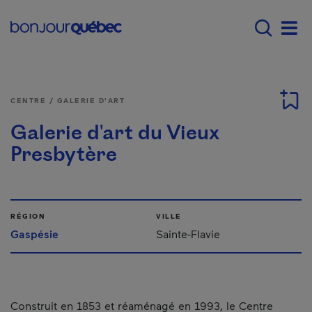
Passer au contenu principal
Main navigation - F
Men
CENTRE / GALERIE D'ART
Galerie d'art du Vieux
Presbytère
RÉGION
VILLE
Gaspésie
Sainte-Flavie
Construit en 1853 et réaménagé en 1993, le Centre