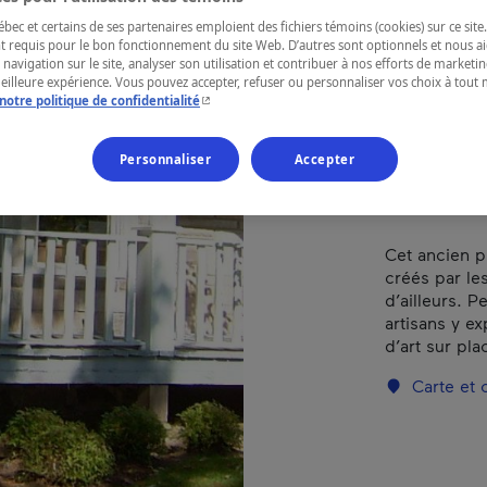
Fau
ec et certains de ses partenaires emploient des fichiers témoins (cookies) sur ce site.
t requis pour le bon fonctionnement du site Web. D’autres sont optionnels et nous ai
 navigation sur le site, analyser son utilisation et contribuer à nos efforts de market
meilleure expérience. Vous pouvez accepter, refuser ou personnaliser vos choix à tou
- Cet hyperlien s'ouvrira dans une nouvelle fenêtr
notre politique de confidentialité
RÉGION
Laurentides
Personnaliser
Accepter
Cet ancien p
créés par les
d’ailleurs. P
artisans y e
d’art sur pla
Carte et