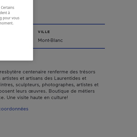
stin
 Certains
dent à
ing pour vous
t moment.
e.
VILLE
Mont-Blanc
resbytère centenaire renferme des trésors
 artistes et artisans des Laurentides et
eintres, sculpteurs, photographes, artistes et
xposent leurs œuvres. Boutique de métiers
ce. Une visite haute en culture!
 coordonnées