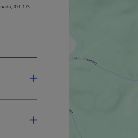
anada, J0T 1J3
n s'ouvrira dans une nouvelle fenêtre.