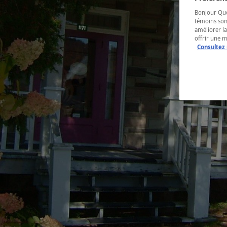
Bonjour Québ
témoins son
améliorer la
offrir une 
Consultez 