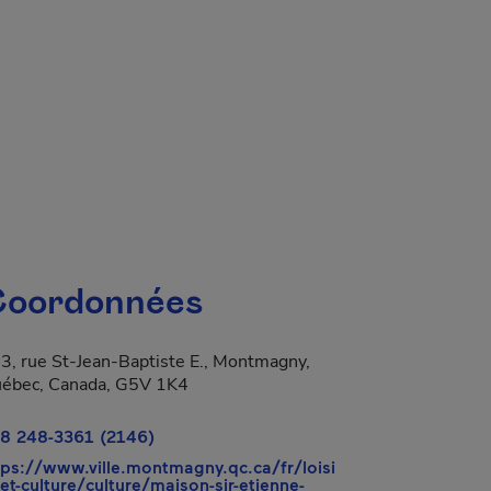
oordonnées
3, rue St-Jean-Baptiste E., Montmagny,
ébec, Canada, G5V 1K4
8 248-3361 (2146)
a dans une nouvelle fenêtre.
tps://www.ville.montmagny.qc.ca/fr/loisi
-et-culture/culture/maison-sir-etienne-