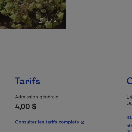
1 / 2
Tarifs
C
Admission générale
14
Qu
4,00 $
lien s'ouvrira dans une nouvelle fenêtre.
41
- Cet hyperlien s'ouvrir
Consulter les tarifs complets
ht
rs