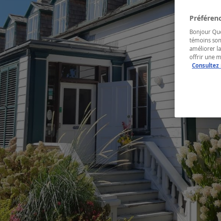
Préférenc
Bonjour Québ
témoins son
améliorer la
offrir une 
Consultez 