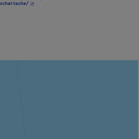
- Cet hyperlien s'ouvrira dans une nouvelle fen
schal-tache/