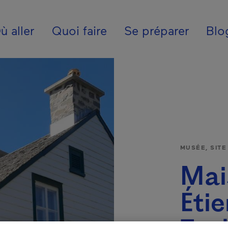
ion - Fr - France
ù aller
Quoi faire
Se préparer
Blo
MUSÉE, SIT
Mai
Éti