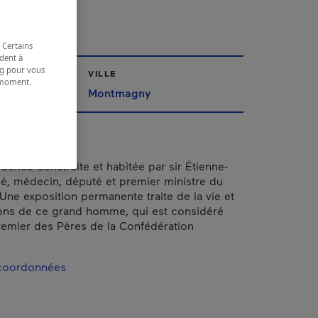
hé
 Certains
dent à
ing pour vous
VILLE
t moment.
ppalaches
Montmagny
e.
dence construite et habitée par sir Étienne-
é, médecin, député et premier ministre du
Une exposition permanente traite de la vie et
ions de ce grand homme, qui est considéré
emier des Pères de la Confédération
 coordonnées