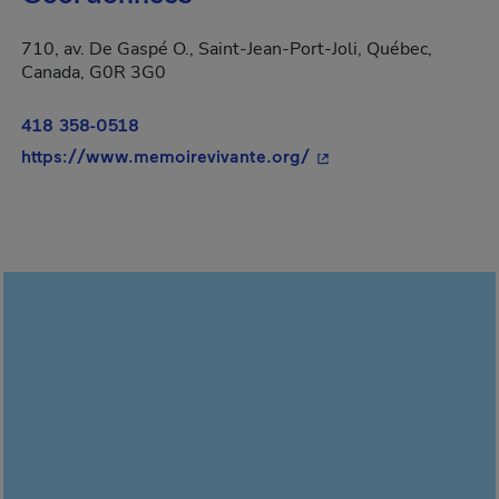
710, av. De Gaspé O., Saint-Jean-Port-Joli, Québec,
Canada, G0R 3G0
418 358-0518
- Cet hyperlien s'ouvr
https://www.memoirevivante.org/