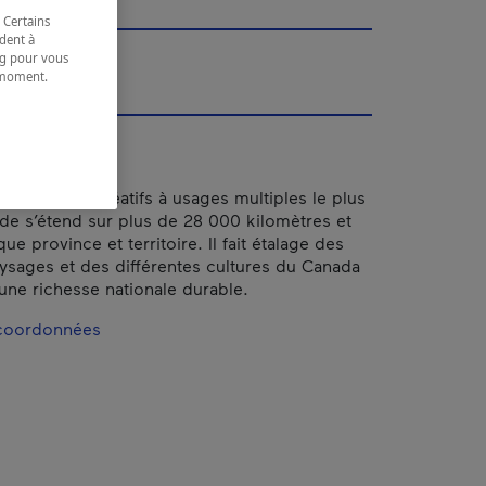
 Certains
dent à
ing pour vous
t moment.
e.
 sentiers récréatifs à usages multiples le plus
e s’étend sur plus de 28 000 kilomètres et
ue province et territoire. Il fait étalage des
aysages et des différentes cultures du Canada
 une richesse nationale durable.
 coordonnées