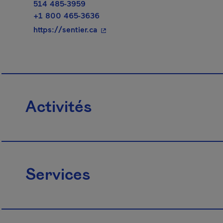
514 485-3959
+1 800 465-3636
- Cet hyperlien s'ouvrira dans un
https://sentier.ca
Activités
Services