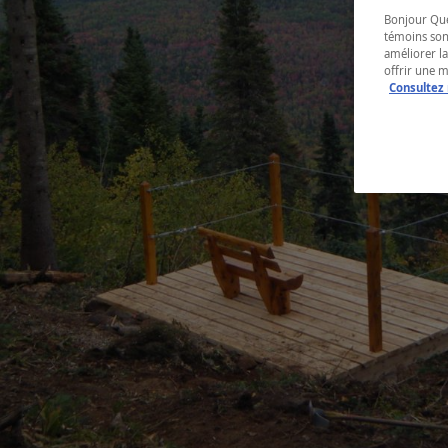
Bonjour Québ
témoins son
améliorer la
offrir une 
Consultez 