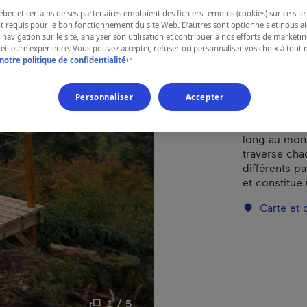
ec et certains de ses partenaires emploient des fichiers témoins (cookies) sur ce site.
t requis pour le bon fonctionnement du site Web. D’autres sont optionnels et nous ai
RÉGION
 navigation sur le site, analyser son utilisation et contribuer à nos efforts de market
meilleure expérience. Vous pouvez accepter, refuser ou personnaliser vos choix à tou
Montréal
- Cet hyperlien s'ouvrira dans une nouvelle fenêtr
notre politique de confidentialité
Personnaliser
Accepter
Ce réseau de
long au mond
traverse chaq
différents p
et constitue
Carte et
1 / 5