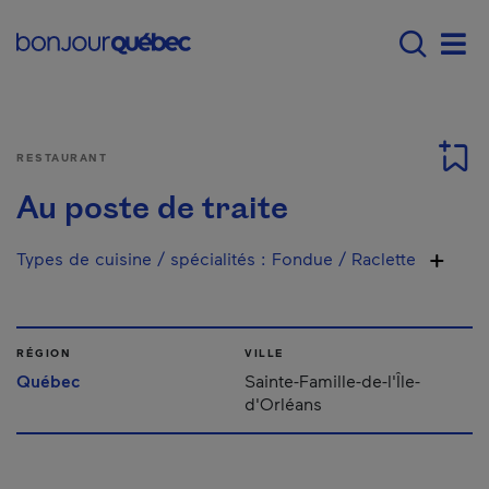
Passer au contenu principal
Main navigation - F
Men
RESTAURANT
Au poste de traite
Types de cuisine / spécialités
:
Fondue / Raclette
RÉGION
VILLE
Québec
Sainte-Famille-de-l'Île-
d'Orléans