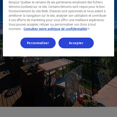
Bonjour Québec et certains de ses partenaires emploient des fichiers
témoins (cookies) sur ce site. Certains témoins sont requis pour le bon
fonctionnement du site Web. D’autres sont optionnels et nous aident à
améliorer la navigation sur le site, analyser son utilisation et contribuer
à nos efforts de marketing pour vous offrir une meilleure expérience.
Vous pouvez accepter, refuser ou personnaliser vos choix à tout
- Cet hyperlien s'ouvr
moment.
Consultez notre politique de confidentialité
Personnaliser
Accepter
1 / 7