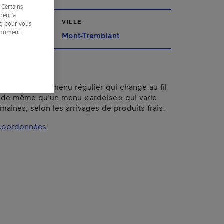
 Certains
dent à
VILLE
ing pour vous
t moment.
Mont-Tremblant
e.
ous offrant un menu régulier qui change au fil
 de même qu’un menu « ardoise » qui varie
maines, selon les arrivages de produits frais.
 coordonnées