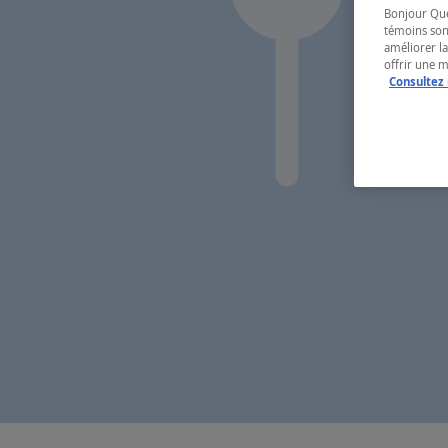
Bonjour Québ
témoins son
améliorer la
offrir une 
Consultez 