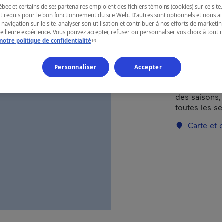
ec et certains de ses partenaires emploient des fichiers témoins (cookies) sur ce site.
t requis pour le bon fonctionnement du site Web. D’autres sont optionnels et nous ai
RÉGION
 navigation sur le site, analyser son utilisation et contribuer à nos efforts de market
meilleure expérience. Vous pouvez accepter, refuser ou personnaliser vos choix à tou
Laurentides
- Cet hyperlien s'ouvrira dans une nouvelle fenêtr
notre politique de confidentialité
Personnaliser
Accepter
Restaurant v
des saisons,
toutes les se
Carte et