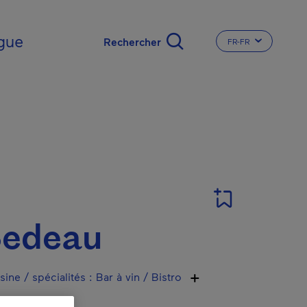
gue
FR-FR
CHANGER LA LA
T
Bedeau
sine / spécialités
:
Bar à vin / Bistro