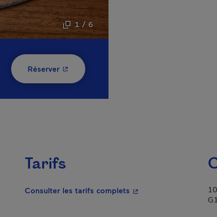
1 / 6
- Cet hyperlien s'ouvrira dans une nouvelle
Réserver
Tarifs
C
10
- Cet hyperlien s'ouvrir
Consulter les tarifs complets
G