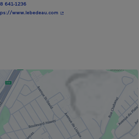
8 641-1236
- Cet hyperlien s'ouvrira dans une
tps://www.lebedeau.com