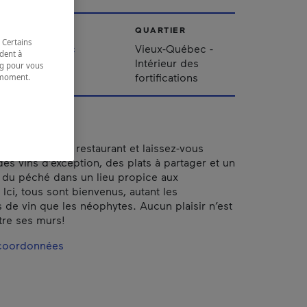
VILLE
QUARTIER
 Certains
Québec
Vieux-Québec -
dent à
Intérieur des
ing pour vous
fortifications
t moment.
e.
’univers de ce restaurant et laissez-vous
des vins d’exception, des plats à partager et un
in du péché dans un lieu propice aux
Ici, tous sont bienvenus, autant les
 de vin que les néophytes. Aucun plaisir n’est
re ses murs!
 coordonnées