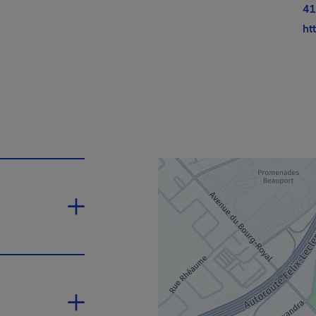
lien s'ouvrira dans une nouvelle fenêtre.
41
ht