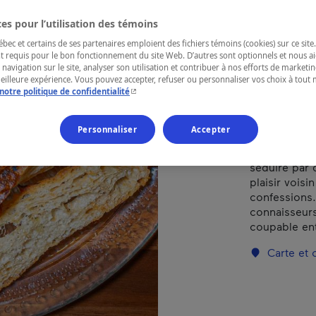
es pour l’utilisation des témoins
RÉGION
ec et certains de ses partenaires emploient des fichiers témoins (cookies) sur ce site.
Québec
t requis pour le bon fonctionnement du site Web. D’autres sont optionnels et nous ai
 navigation sur le site, analyser son utilisation et contribuer à nos efforts de market
meilleure expérience. Vous pouvez accepter, refuser ou personnaliser vos choix à tou
- Cet hyperlien s'ouvrira dans une nouvelle fenêtr
notre politique de confidentialité
Personnaliser
Accepter
Entrez dans l
séduire par 
plaisir vois
confessions. 
connaisseurs
coupable ent
Carte et