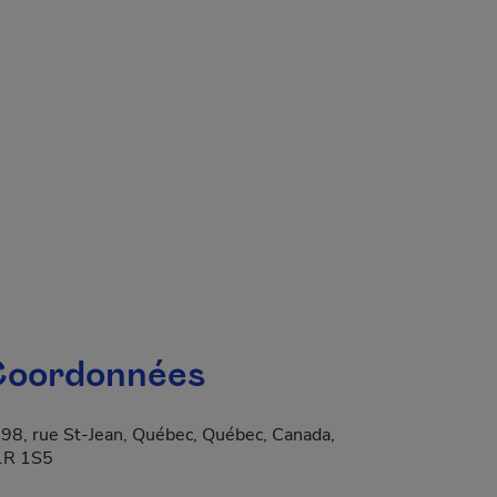
 fenêtre.
oordonnées
98, rue St-Jean, Québec, Québec, Canada,
a dans une nouvelle fenêtre.
1R 1S5