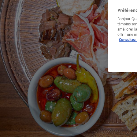
Préférenc
Bonjour Québ
témoins son
améliorer la
offrir une 
Consultez 