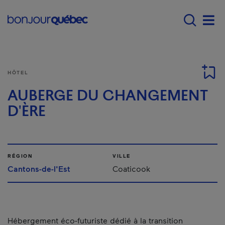
Passer au contenu principal
Main navigation - F
Men
HÔTEL
AUBERGE DU CHANGEMENT
D'ÈRE
RÉGION
VILLE
Cantons-de-l'Est
Coaticook
Hébergement éco-futuriste dédié à la transition