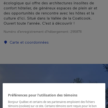
écologique qui offre des architectures insolites de
confort hôtelier, de généreux espaces de plein air et
des opportunités de rencontre avec les hôtes et la
culture d'ici. Situé dans la Vallée de la Coaticook.
Ouvert toute l'année. C’est à découvrir !
Numéro d’enregistrement d’hébergement :
295878
Carte et coordonnées
Préférences pour l’utilisation des témoins
Bonjour Québec et certains de ses partenaires emploient des fichiers
témoins (cookies) sur ce site. Certains témoins sont requis pour le bon