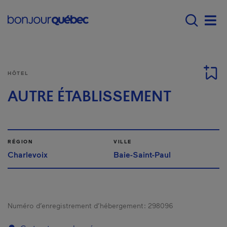
Passer au contenu principal
Main navigation - F
Men
HÔTEL
AUTRE ÉTABLISSEMENT
RÉGION
VILLE
Charlevoix
Baie-Saint-Paul
Numéro d’enregistrement d’hébergement :
298096