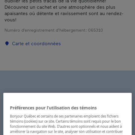
oublier les petits tracas de la vie quotidienne!
Découvrez un cachet et une atmosphère des plus
apaisantes où détente et ravissement sont au rendez-
vous!
Numéro d’enregistrement d’hébergement :
065310
Carte et coordonnées
Préférences pour l’utilisation des témoins
Bonjour Québec et certains de ses partenaires emploient des fichiers
témoins (cookies) sur ce site. Certains témoins sont requis pour le bon
fonctionnement du site Web. D’autres sont optionnels et nous aident à
améliorer la navigation sur le site, analyser son utilisation et contribuer