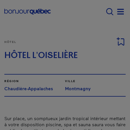
Passer au contenu principal
Main navigation - F
Men
HÔTEL
HÔTEL L'OISELIÈRE
RÉGION
VILLE
Chaudière-Appalaches
Montmagny
Sur place, un somptueux jardin tropical intérieur mettant
à votre disposition piscine, spa et sauna saura vous faire