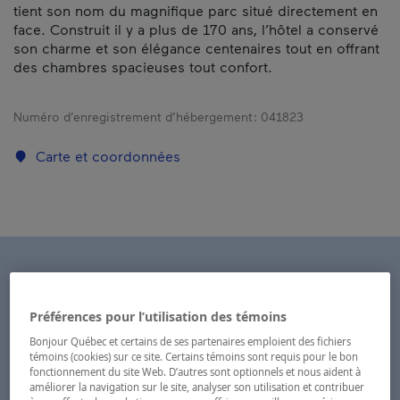
tient son nom du magnifique parc situé directement en
face. Construit il y a plus de 170 ans, l’hôtel a conservé
son charme et son élégance centenaires tout en offrant
des chambres spacieuses tout confort.
Numéro d’enregistrement d’hébergement :
041823
Carte et coordonnées
Préférences pour l’utilisation des témoins
Bonjour Québec et certains de ses partenaires emploient des fichiers
témoins (cookies) sur ce site. Certains témoins sont requis pour le bon
fonctionnement du site Web. D’autres sont optionnels et nous aident à
améliorer la navigation sur le site, analyser son utilisation et contribuer