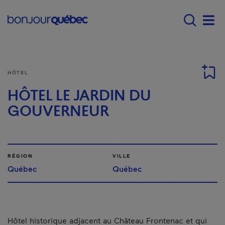
Passer au contenu principal
Main navigation - F
Men
HÔTEL
HÔTEL LE JARDIN DU
GOUVERNEUR
RÉGION
VILLE
Québec
Québec
Hôtel historique adjacent au Château Frontenac et qui