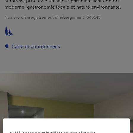
Montréal, profitez d’un séjour paisible alliant confort
moderne, gastronomie locale et nature environnante.
Numéro d’enregistrement d’hébergement :
545145
Carte et coordonnées