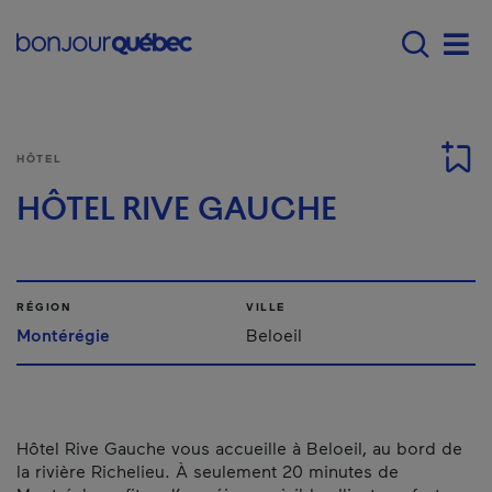
Passer au contenu principal
Main navigation - F
Men
HÔTEL
HÔTEL RIVE GAUCHE
RÉGION
VILLE
Montérégie
Beloeil
Hôtel Rive Gauche vous accueille à Beloeil, au bord de
la rivière Richelieu. À seulement 20 minutes de