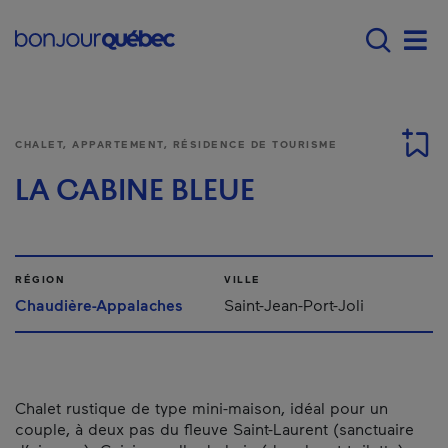
Passer au contenu principal
Main navigation - F
Men
CHALET, APPARTEMENT, RÉSIDENCE DE TOURISME
LA CABINE BLEUE
RÉGION
VILLE
Chaudière-Appalaches
Saint-Jean-Port-Joli
Chalet rustique de type mini-maison, idéal pour un
couple, à deux pas du fleuve Saint-Laurent (sanctuaire