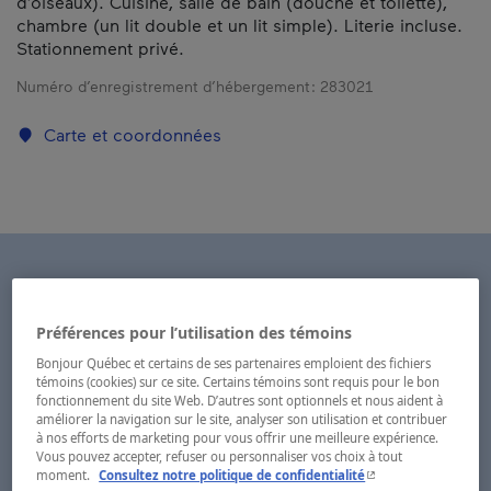
d’oiseaux). Cuisine, salle de bain (douche et toilette),
chambre (un lit double et un lit simple). Literie incluse.
Stationnement privé.
Numéro d’enregistrement d’hébergement :
283021
Carte et coordonnées
Préférences pour l’utilisation des témoins
Bonjour Québec et certains de ses partenaires emploient des fichiers
témoins (cookies) sur ce site. Certains témoins sont requis pour le bon
fonctionnement du site Web. D’autres sont optionnels et nous aident à
améliorer la navigation sur le site, analyser son utilisation et contribuer
à nos efforts de marketing pour vous offrir une meilleure expérience.
Vous pouvez accepter, refuser ou personnaliser vos choix à tout
- Cet hyperlien s'ouvr
moment.
Consultez notre politique de confidentialité