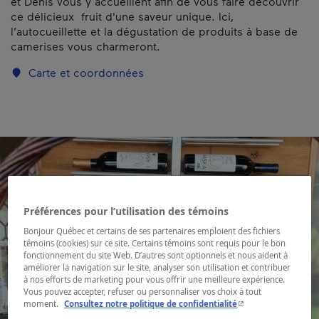
et Denis vous y accueillent afin de vous faire découvrir
ce délicieux fruit d'une saveur unique. Ici,
l’autocueillette et la dégustation de produits à base de
camerises vous charmeront.
Carte et coordonnées
Préférences pour l’utilisation des témoins
Bonjour Québec et certains de ses partenaires emploient des fichiers
témoins (cookies) sur ce site. Certains témoins sont requis pour le bon
fonctionnement du site Web. D’autres sont optionnels et nous aident à
améliorer la navigation sur le site, analyser son utilisation et contribuer
à nos efforts de marketing pour vous offrir une meilleure expérience.
Vous pouvez accepter, refuser ou personnaliser vos choix à tout
- Cet hyperlien s'ouvr
moment.
Consultez notre politique de confidentialité