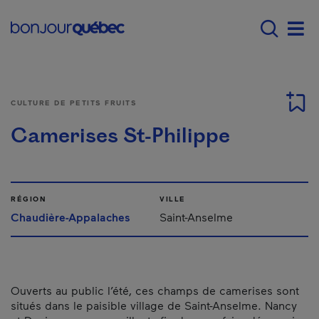
Passer au contenu principal
Main navigation - F
Men
CULTURE DE PETITS FRUITS
Camerises St-Philippe
RÉGION
VILLE
Chaudière-Appalaches
Saint-Anselme
Ouverts au public l’été, ces champs de camerises sont
situés dans le paisible village de Saint-Anselme. Nancy