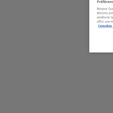
Préférenc
Bonjour Québ
témoins son
améliorer la
offrir une 
Consultez 