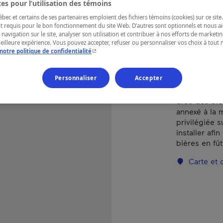
es pour l’utilisation des témoins
ec et certains de ses partenaires emploient des fichiers témoins (cookies) sur ce site.
RÉGION
t requis pour le bon fonctionnement du site Web. D’autres sont optionnels et nous ai
 navigation sur le site, analyser son utilisation et contribuer à nos efforts de market
Mauricie
meilleure expérience. Vous pouvez accepter, refuser ou personnaliser vos choix à tou
- Cet hyperlien s'ouvrira dans une nouvelle fenêtr
notre politique de confidentialité
Personnaliser
Accepter
La Forge du 
crée des biè
annexé à la 
privilégiée 
installer af
bières en fût
Carte et