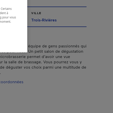
 Certains
VILLE
dent à
ing pour vous
Trois-Rivières
t moment.
e.
Malt, c’est une équipe de gens passionnés qui
res pour vous! Un petit salon de dégustation
microbrasserie permet d’avoir une vue
sur la salle de brassage. Vous pourrez vous y
in de déguster vos choix parmi une multitude de
.
 coordonnées