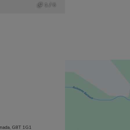
1 / 8
uvrira dans une nouvelle fenêtre.
Canada, G8T 1G1