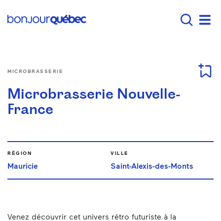
Passer au contenu principal
Main navigation - F
Men
MICROBRASSERIE
Microbrasserie Nouvelle-
France
RÉGION
VILLE
Mauricie
Saint-Alexis-des-Monts
Venez découvrir cet univers rétro futuriste à la