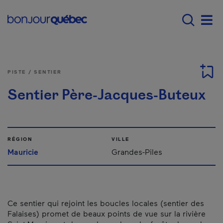
Passer au contenu principal
Main navigation - F
Men
PISTE / SENTIER
Sentier Père-Jacques-Buteux
RÉGION
VILLE
Mauricie
Grandes-Piles
Ce sentier qui rejoint les boucles locales (sentier des
Falaises) promet de beaux points de vue sur la rivière