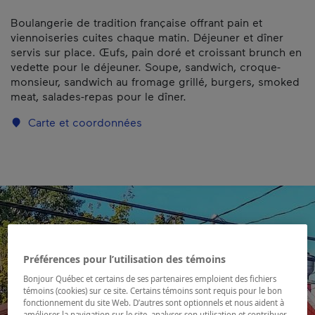
Boulangerie de tradition française offrant pain et
viennoiseries cuites chaque matin. Déjeuner et dîner
servis sur place. Œufs, pain doré et croissant brunch en
vedette pour le déjeuner. Soupe, sandwich, croque-
monsieur, sandwich au fromage grillé, burgers, smoked
meat, salades-repas pour le dîner.
Carte et coordonnées
Préférences pour l’utilisation des témoins
Bonjour Québec et certains de ses partenaires emploient des fichiers
témoins (cookies) sur ce site. Certains témoins sont requis pour le bon
fonctionnement du site Web. D’autres sont optionnels et nous aident à
améliorer la navigation sur le site, analyser son utilisation et contribuer