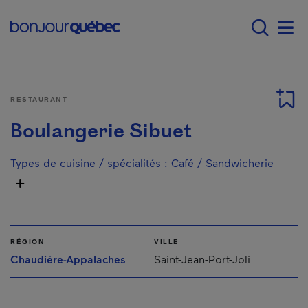
Passer au contenu principal
Main navigation - F
Men
RESTAURANT
Boulangerie Sibuet
Types de cuisine / spécialités
:
Café / Sandwicherie
RÉGION
VILLE
Chaudière-Appalaches
Saint-Jean-Port-Joli