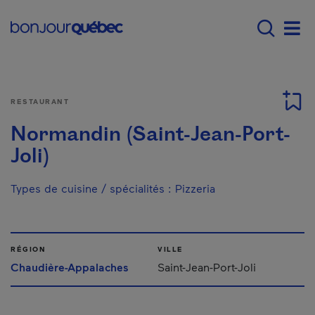
Passer au contenu principal
Main navigation - F
Men
RESTAURANT
Normandin (Saint-Jean-Port-
Joli)
Types de cuisine / spécialités
:
Pizzeria
RÉGION
VILLE
Chaudière-Appalaches
Saint-Jean-Port-Joli