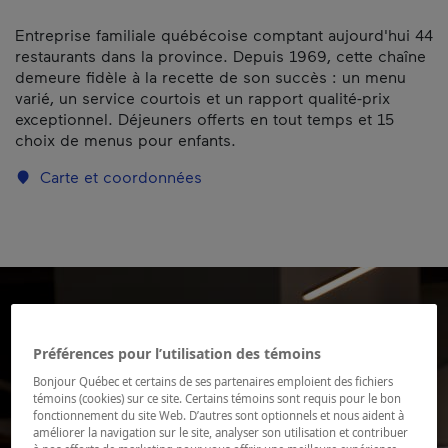
Entreprise familiale québécoise comptant aujourd'hui 44
restaurants dans la province. Depuis 1969, cette chaîne
demeure fidèle à la recette de son succès : un menu
varié, un service courtois et un rapport qualité-prix
exceptionnel. Déjeuners offerts en tout temps et 15
choix de menus pour enfants.
Carte et coordonnées
Préférences pour l’utilisation des témoins
Bonjour Québec et certains de ses partenaires emploient des fichiers
témoins (cookies) sur ce site. Certains témoins sont requis pour le bon
fonctionnement du site Web. D’autres sont optionnels et nous aident à
améliorer la navigation sur le site, analyser son utilisation et contribuer