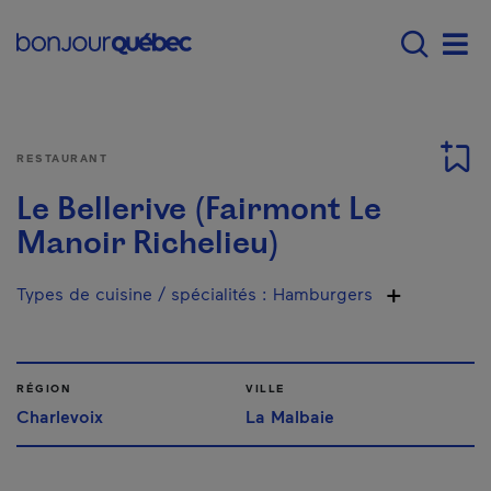
Passer au contenu principal
Main navigation - F
Men
RESTAURANT
Le Bellerive (Fairmont Le
Manoir Richelieu)
Types de cuisine / spécialités
:
Hamburgers
RÉGION
VILLE
Charlevoix
La Malbaie