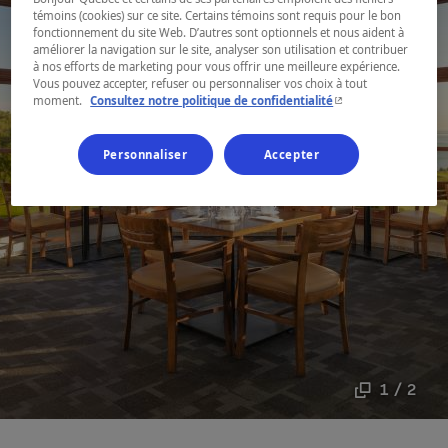
témoins (cookies) sur ce site. Certains témoins sont requis pour le bon
fonctionnement du site Web. D’autres sont optionnels et nous aident à
améliorer la navigation sur le site, analyser son utilisation et contribuer
à nos efforts de marketing pour vous offrir une meilleure expérience.
Vous pouvez accepter, refuser ou personnaliser vos choix à tout
- Cet hyperlien s'ouvr
moment.
Consultez notre politique de confidentialité
Personnaliser
Accepter
1 / 2