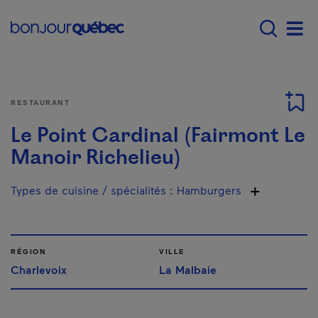
Passer au contenu principal
Main navigation - F
Men
RESTAURANT
Le Point Cardinal (Fairmont Le
Manoir Richelieu)
Types de cuisine / spécialités
:
Hamburgers
RÉGION
VILLE
Charlevoix
La Malbaie