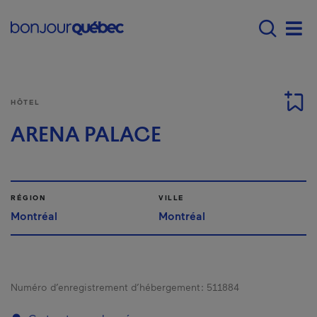
Passer au contenu principal
Main navigation - F
Men
HÔTEL
ARENA PALACE
RÉGION
VILLE
Montréal
Montréal
Numéro d’enregistrement d’hébergement :
511884