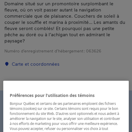
Domaine situé sur un promontoire surplombant le
fleuve, où on voit passer autant la navigation
commerciale que de plaisance. Couchers de soleil à
couper le souffle et marina à proximité… Les amants du
fleuve seront comblés! Et pourquoi pas une petite
pêche au doré ou à l’achigan tout en admirant le
paysage?
Numéro d’enregistrement d’hébergement :
063626
Carte et coordonnées
Préférences pour l’utilisation des témoins
Bonjour Québec et certains de ses partenaires emploient des fichiers
témoins (cookies) sur ce site. Certains témoins sont requis pour le bon
fonctionnement du site Web. D’autres sont optionnels et nous aident à
améliorer la navigation sur le site, analyser son utilisation et contribuer
à nos efforts de marketing pour vous offrir une meilleure expérience.
Vous pouvez accepter, refuser ou personnaliser vos choix à tout