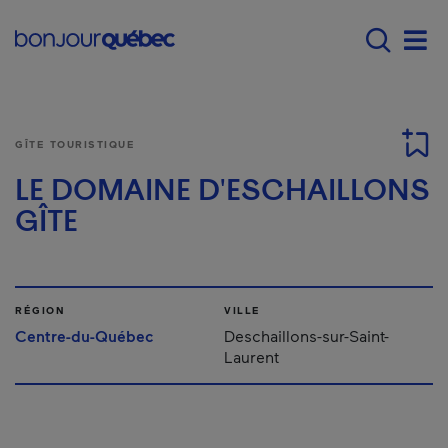
Passer au contenu principal
Main navigation - F
Men
GÎTE TOURISTIQUE
LE DOMAINE D'ESCHAILLONS
GÎTE
RÉGION
VILLE
Centre-du-Québec
Deschaillons-sur-Saint-
Laurent