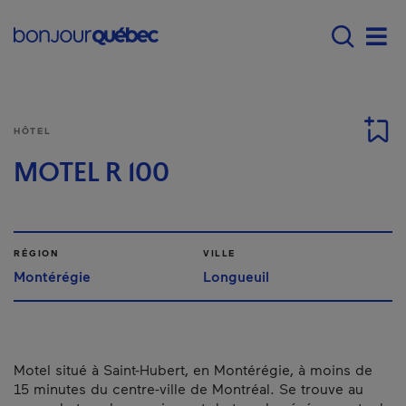
Passer au contenu principal
Main navigation - F
Men
HÔTEL
MOTEL R 100
RÉGION
VILLE
Montérégie
Longueuil
Motel situé à Saint-Hubert, en Montérégie, à moins de
15 minutes du centre-ville de Montréal. Se trouve au