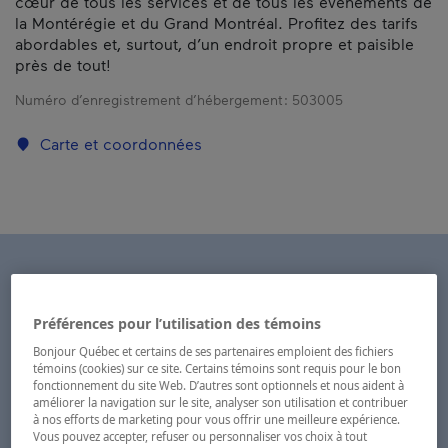
cœur de tous les services et de tous les événements de
la Montérégie et du Grand Montréal. Profitez des tarifs
abordables et, surtout, d’un endroit propre et paisible
près de tout!
Numéro d’enregistrement d’hébergement :
503005
Carte et coordonnées
Préférences pour l’utilisation des témoins
Bonjour Québec et certains de ses partenaires emploient des fichiers
témoins (cookies) sur ce site. Certains témoins sont requis pour le bon
fonctionnement du site Web. D’autres sont optionnels et nous aident à
améliorer la navigation sur le site, analyser son utilisation et contribuer
à nos efforts de marketing pour vous offrir une meilleure expérience.
Vous pouvez accepter, refuser ou personnaliser vos choix à tout