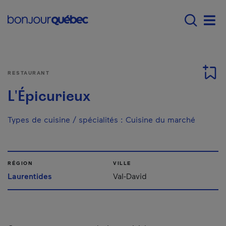
Passer au contenu principal
Main navigation - F
Men
RESTAURANT
L'Épicurieux
Types de cuisine / spécialités
:
Cuisine du marché
RÉGION
VILLE
Laurentides
Val-David