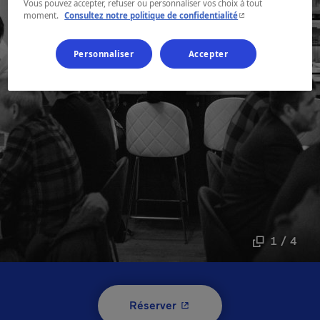
Vous pouvez accepter, refuser ou personnaliser vos choix à tout
- Cet hyperlien s'ouvr
moment.
Consultez notre politique de confidentialité
Personnaliser
Accepter
1 / 4
- Cet hyperlien s'ouvrira 
Réserver