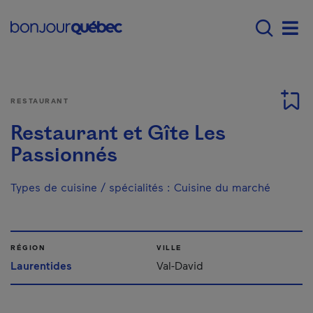
Passer au contenu principal
Main navigation - F
Men
RESTAURANT
Restaurant et Gîte Les
Passionnés
Types de cuisine / spécialités
:
Cuisine du marché
RÉGION
VILLE
Laurentides
Val-David