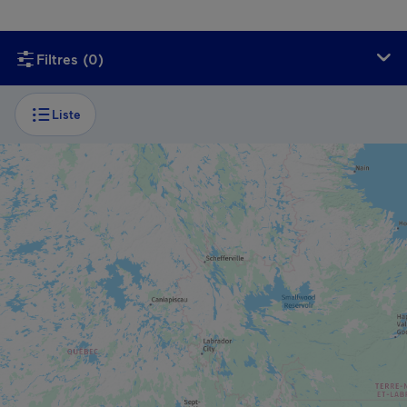
Si vous utilisez un lecteur d’écran, ce contenu n’est malheu
Filtres
(0)
Liste
CROISIÈRE
Croisière des grottes et falaises
CROISIÈRE
Excursions Le Pluvier Aventurier