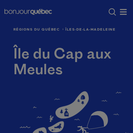
Passer au contenu principal
Main navigation - F
Où aller au Québec
Régions du Québec
Men
RÉGIONS DU QUÉBEC
ÎLES-DE-LA-MADELEINE
Île du Cap aux
Meules