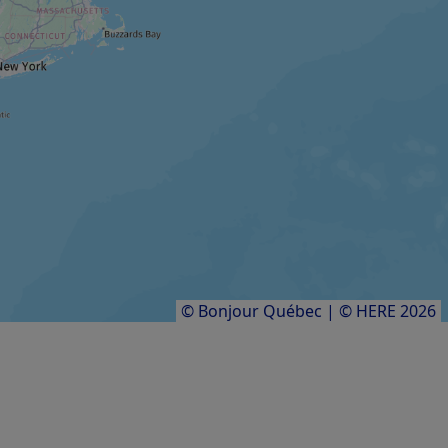
FESTIVAL / ÉVÉNEMENT
Festival international Contes en îles
FERME AGROTOURISTIQUE
Aucoin des sangliers
Résultats
1
à
8
sur
8
© Bonjour Québec
|
© HERE 2026