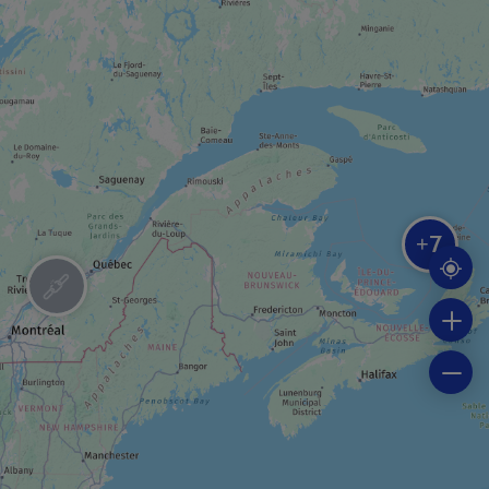
ENTREPRISE DE TOURISME D'AVENTURE ET
DE PLEIN AIR
Aérosport Les Îles
CENTRE ÉQUESTRE
Centre Équestre La crinière au vent
7
+
CROISIÈRE
Croisière Partie de pêche
CROISIÈRE
Croisière Observation de phoques