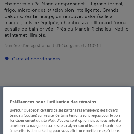
chambres au 2e étage comprennent : lit grand format,
frigo, micro-ondes et télévision intelligente. Grands
balcons. Au 1er étage, on retrouve : salon/salle à
manger, cuisine équipée, chambre avec lit grand format
et salle de bain privée. Près du Manoir Richelieu. Netflix
et Internet illimités.
Numéro d’enregistrement d’hébergement :
110714
Carte et coordonnées
Préférences pour l’utilisation des témoins
Bonjour Québec et certains de ses partenaires emploient des fichiers
témoins (cookies) sur ce site. Certains témoins sont requis pour le bon
fonctionnement du site Web. D’autres sont optionnels et nous aident à
améliorer la navigation sur le site, analyser son utilisation et contribuer
à nos efforts de marketing pour vous offrir une meilleure expérience.