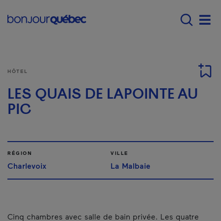
Passer au contenu principal
Main navigation - F
Men
HÔTEL
LES QUAIS DE LAPOINTE AU
PIC
RÉGION
VILLE
Charlevoix
La Malbaie
Cinq chambres avec salle de bain privée. Les quatre