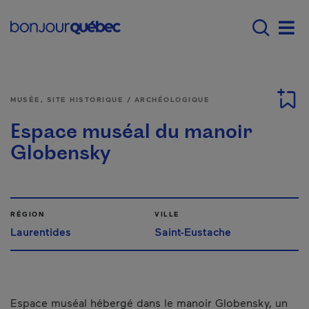
Passer au contenu principal
Main navigation - F
Men
MUSÉE, SITE HISTORIQUE / ARCHÉOLOGIQUE
Espace muséal du manoir
Globensky
RÉGION
VILLE
Laurentides
Saint-Eustache
Espace muséal hébergé dans le manoir Globensky, un