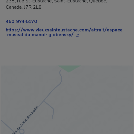
235, rue St-Eustache, Saint-Eustache, Québec,
Canada, J7R 2L8
450 974-5170
https://www.vieuxsainteustache.com/attrait/espace
- Cet hyperlien s'ouvrira d
-museal-du-manoir-globensky/