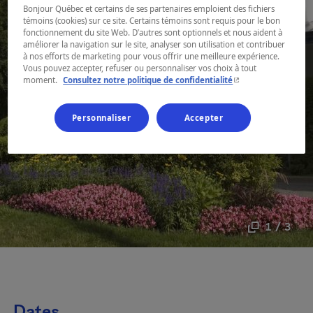
Bonjour Québec et certains de ses partenaires emploient des fichiers
témoins (cookies) sur ce site. Certains témoins sont requis pour le bon
fonctionnement du site Web. D’autres sont optionnels et nous aident à
améliorer la navigation sur le site, analyser son utilisation et contribuer
à nos efforts de marketing pour vous offrir une meilleure expérience.
Vous pouvez accepter, refuser ou personnaliser vos choix à tout
- Cet hyperlien s'ouvr
moment.
Consultez notre politique de confidentialité
Personnaliser
Accepter
1 / 3
Dates